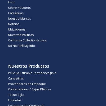
Inicio
Sobre Nosotros
Categorias
Nuestra Marcas
Noticias
Ubicaciones
Nuestras Políticas
California Collection Notice
Do Not Sell My Info
Nuestros Productos
Película Estirable Termoencogible
Canastillas
Proveedores de Empaque
Contenedores / Cajas Pláticas
Tecnología
Etiquetas
Soluciones en Corrugado