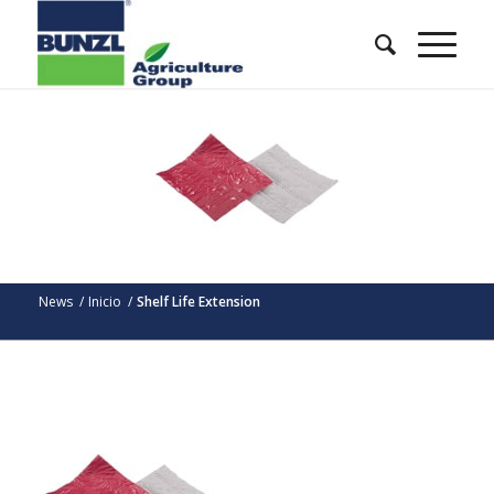
News
/
Inicio
/
Shelf Life Extension